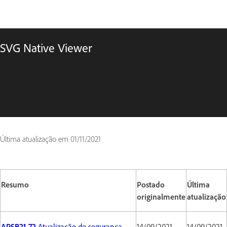
SVG Native Viewer
Última atualização em
01/11/2021
Resumo
Postado
Última
originalmente
atualização
APSB21-72
Atualização de segurança
14/09/2021
14/09/2021