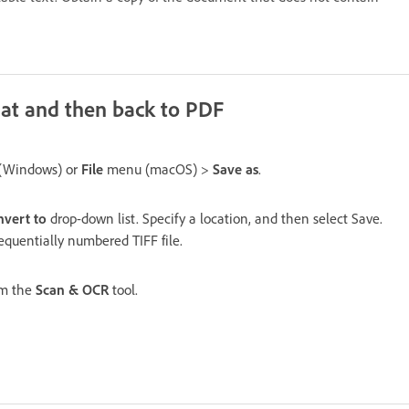
rmat and then back to PDF
(Windows) or
File
menu (macOS) >
Save as
.
vert to
drop-down list. Specify a location, and then select Save.
quentially numbered TIFF file.
m the
Scan & OCR
tool.