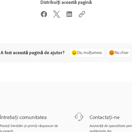
Distribuiți această pagină
A fost această pagină de ajutor?
Da, mulțumesc
Nu chiar
Întrebați comunitatea
Contactați-ne
Postați întrebări și primiți răspunsuri de
Asistență de specialitate pen
la experți.
problemele dvs.