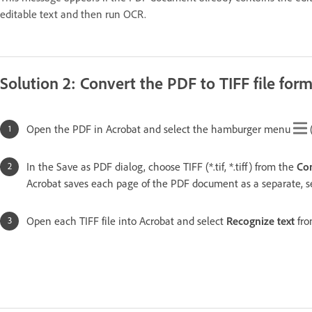
editable text and then run OCR.
Solution 2: Convert the PDF to TIFF file fo
Open the PDF in Acrobat and select the hamburger menu
In the Save as PDF dialog, choose TIFF (*.tif, *.tiff) from the
Con
Acrobat saves each page of the PDF document as a separate, se
Open each TIFF file into Acrobat and select
Recognize text
fro