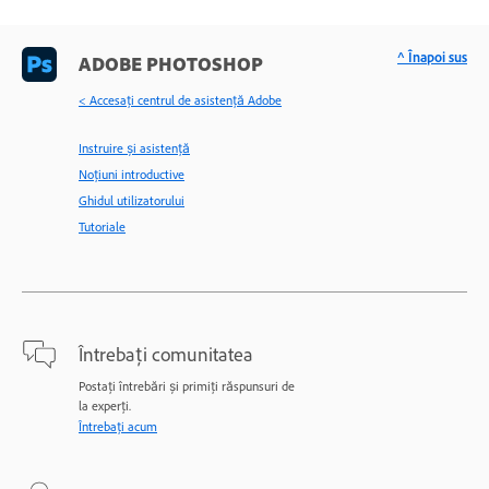
^ Înapoi sus
ADOBE PHOTOSHOP
< Accesaţi centrul de asistenţă Adobe
Instruire și asistență
Noțiuni introductive
Ghidul utilizatorului
Tutoriale
Întrebați comunitatea
Postați întrebări și primiți răspunsuri de
la experți.
Întrebați acum