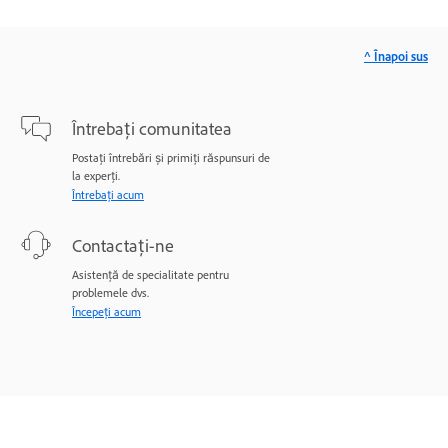
^ Înapoi sus
Întrebați comunitatea
Postați întrebări și primiți răspunsuri de
la experți.
Întrebați acum
Contactați-ne
Asistență de specialitate pentru
problemele dvs.
Începeți acum