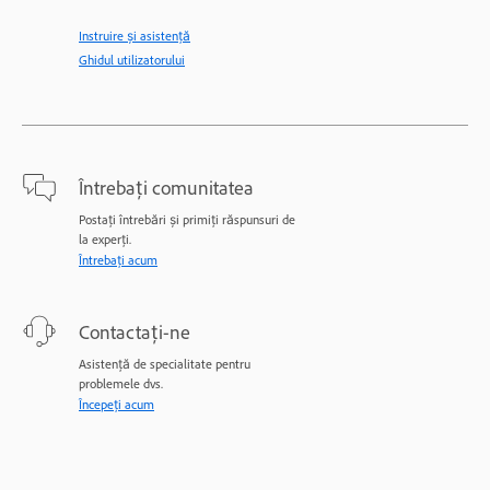
Instruire și asistență
Ghidul utilizatorului
Întrebați comunitatea
Postați întrebări și primiți răspunsuri de
la experți.
Întrebați acum
Contactați-ne
Asistență de specialitate pentru
problemele dvs.
Începeți acum