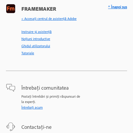
^ Înapoi sus
FRAMEMAKER
< Accesaţi centrul de asistenţă Adobe
Instruire și asistență
Noțiuni introductive
Ghidul utilizatorului
Tutoriale
Întrebați comunitatea
Postați întrebări și primiți răspunsuri de
la experți.
Întrebați acum
Contactați-ne