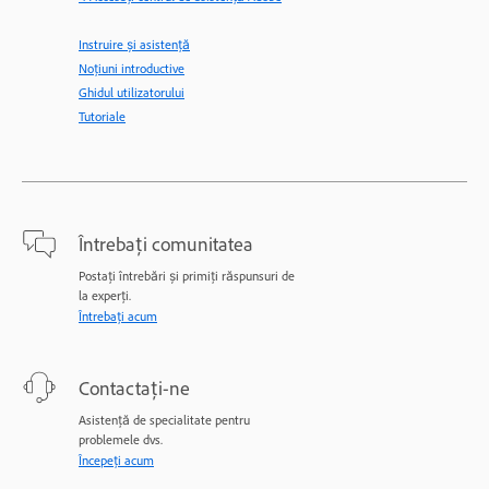
Instruire și asistență
Noțiuni introductive
Ghidul utilizatorului
Tutoriale
Întrebați comunitatea
Postați întrebări și primiți răspunsuri de
la experți.
Întrebați acum
Contactați-ne
Asistență de specialitate pentru
problemele dvs.
Începeți acum