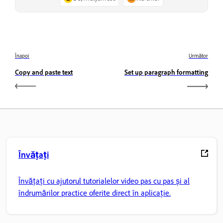
Înapoi
Următor
Copy and paste text
Set up paragraph formatting
Învățați
Învățați cu ajutorul tutorialelor video pas cu pas și al
îndrumărilor practice oferite direct în aplicație.