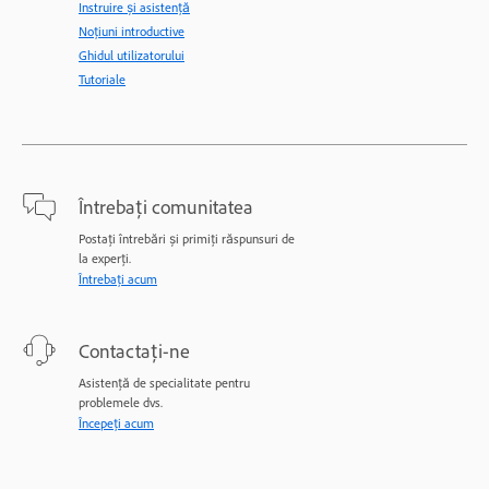
Instruire și asistență
Noțiuni introductive
Ghidul utilizatorului
Tutoriale
Întrebați comunitatea
Postați întrebări și primiți răspunsuri de
la experți.
Întrebați acum
Contactați-ne
Asistență de specialitate pentru
problemele dvs.
Începeți acum