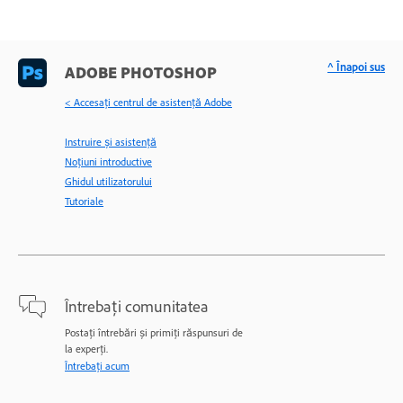
^ Înapoi sus
ADOBE PHOTOSHOP
< Accesaţi centrul de asistenţă Adobe
Instruire și asistență
Noțiuni introductive
Ghidul utilizatorului
Tutoriale
Întrebați comunitatea
Postați întrebări și primiți răspunsuri de
la experți.
Întrebați acum