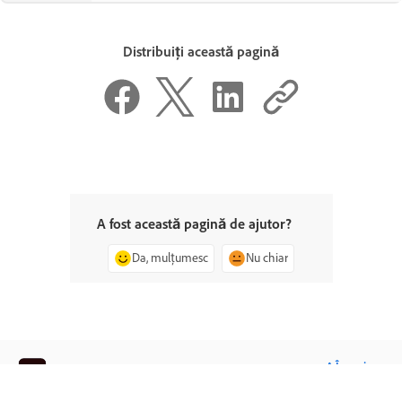
Distribuiți această pagină
A fost această pagină de ajutor?
Da, mulțumesc
Nu chiar
^ Înapoi sus
FRAMEMAKER
< Accesaţi centrul de asistenţă Adobe