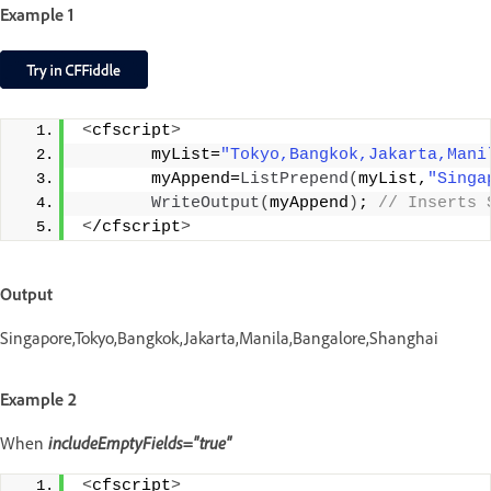
Example 1
<
cfscript
>
       myList=
"Tokyo,Bangkok,Jakarta,Mani
       myAppend=
ListPrepend
(
myList,
"Singa
WriteOutput
(
myAppend
)
;
 // Inserts 
<
/cfscript
>
Output
Singapore,Tokyo,Bangkok,Jakarta,Manila,Bangalore,Shanghai
Example 2
When
includeEmptyFields="true"
<
cfscript
>