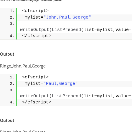
<
cfscript
>
 mylist=
"John,Paul,George"
writeOutput
(
ListPrepend
(
list=mylist,value=
<
/cfscript
>
Output
Ringo,John,Paul,George
<
cfscript
>
 mylist=
"Paul,George"
writeOutput
(
ListPrepend
(
list=mylist,value=
<
/cfscript
>
Output