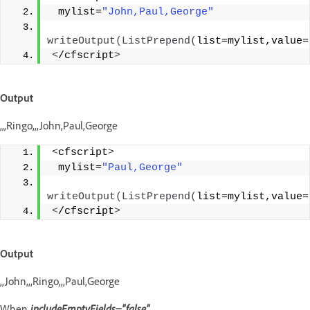
 mylist=
"John,Paul,George"
writeOutput
(
ListPrepend
(
list=mylist,value=
<
/cfscript
>
Output
,,,Ringo,,,John,Paul,George
<
cfscript
>
 mylist=
"Paul,George"
writeOutput
(
ListPrepend
(
list=mylist,value=
<
/cfscript
>
Output
,,John,,,Ringo,,,Paul,George
When
includeEmptyFields="false"