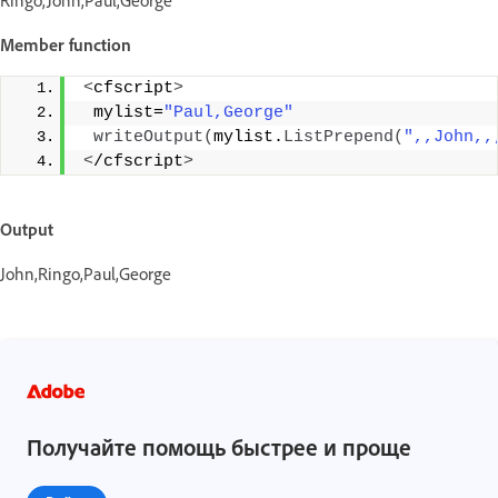
Ringo,John,Paul,George
Member function
<
cfscript
>
 mylist=
"Paul,George"
writeOutput
(
mylist.
ListPrepend
(
",,John,,
<
/cfscript
>
Output
John,Ringo,Paul,George
Получайте помощь быстрее и проще