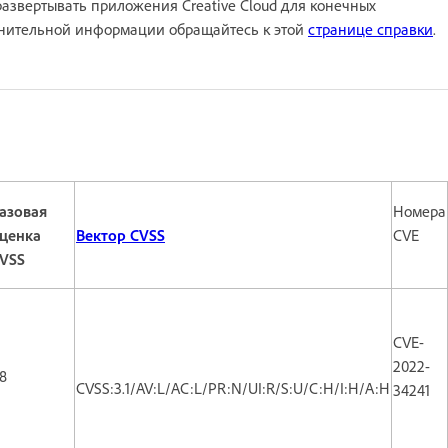
азвертывать приложения Creative Cloud для конечных
лнительной информации обращайтесь к этой
странице справки
.
азовая
Номера
ценка
Вектор CVSS
CVE
VSS
CVE-
2022-
.8
CVSS:3.1/AV:L/AC:L/PR:N/UI:R/S:U/C:H/I:H/A:H
34241