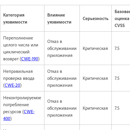
Базова
Категория
Влияние
Серьезность
оценка
уязвимости
уязвимости
CVSS
Переполнение
Отказ в
целого числа или
обслуживании
Критическая
7.5
циклический
приложения
возврат (
CWE-190
)
Неправильная
Отказ в
проверка ввода
обслуживании
Критическая
7.5
(
CWE-20
)
приложения
Неконтролируемое
Отказ в
потребление
обслуживании
Критическая
7.5
ресурсов (
CWE-
приложения
400
)