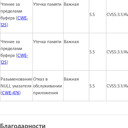
Чтение за
Утечка памяти
Важная
пределами
5.5
CVSS:3.1/A
буфера (
CWE-
125
)
Чтение за
Утечка памяти
Важная
пределами
5.5
CVSS:3.1/A
буфера (
CWE-
125
)
Разыменование
Отказ в
Важная
NULL указателя
обслуживании
5.5
CVSS:3.1/A
(
CWE-476
)
приложения
Благодарности