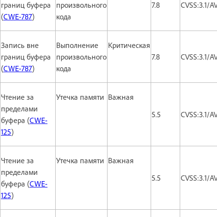
границ буфера
произвольного
7.8
CVSS:3.1/A
(
CWE-787
)
кода
Запись вне
Выполнение
Критическая
границ буфера
произвольного
7.8
CVSS:3.1/A
(
CWE-787
)
кода
Чтение за
Утечка памяти
Важная
пределами
5.5
CVSS:3.1/A
буфера (
CWE-
125
)
Чтение за
Утечка памяти
Важная
пределами
5.5
CVSS:3.1/A
буфера (
CWE-
125
)