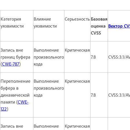
Категория
Влияние
Серьезность
Базовая
уязвимости
уязвимости
оценка
Вектор CV
CVSS
Запись вне
Выполнение
Критическая
границ буфера
произвольного
7.8
CVSS:3.1/A
(
CWE-787
)
кода
Переполнение
Выполнение
Критическая
буфера в
произвольного
динамической
кода
7.8
CVSS:3.1/A
памяти (
CWE-
122
)
Запись вне
Выполнение
Критическая