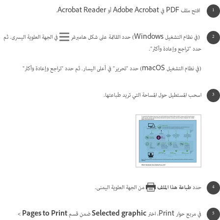
افتح ملف PDF في Adobe Acrobat أو Acrobat Reader.
(في نظام التشغيل Windows) حدد القائمة على شكل هامبرغر
في الجهة العلوية اليسرى. ثم
حدد "تراجع وإعادة وأكثر".
(في نظام التشغيل macOS) حدد "تحرير" في أعلى اليسار. ثم حدد "تراجع وإعادة وأكثر"
اسحب المستطيل حول المساحة التي تريد طباعتها.
حدد
طباعة هذا الملف
من الجهة العلوية اليمنى.
في مربع حوار Print، اختر
Selected graphic
ضمن قسم
Pages to Print ‏>