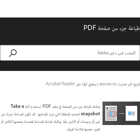
طباعة جزء من صفحة PDF
تاريخ آخر تحديث
22‏/01‏/2025
|
ينطبق أيضًا على Acrobat Reader
يمكنك طباعة جزء من الصفحة في ملف PDF. استخدم أداة
Take a
snapshot
لتحديد المنطقة التي تريد طباعتها. قد تكون المساحة عبارة عن
نص أو رسومات أو الاثنين معًا. يمكنك طباعة المساحة المحددة بحجمها الكامل أو
تغيير حجمها لملاءمة الورق.