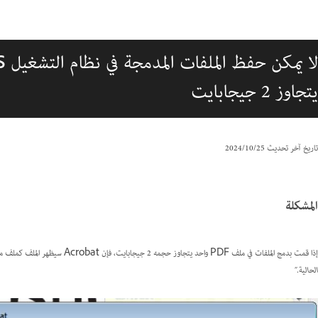
يتجاوز 2 جيجابايت
تاريخ آخر تحديث
25‏/10‏/2024
المشكلة
إذا قمت بدمج الملفات في ملف PDF واحد يتجاوز حجمه 2 جيجابايت، فإن Acrobat سيظهر الملف كملف مضمن. تظهر رسالة خطأ عند حفظ هذا الملف المضمن:
الحالية."