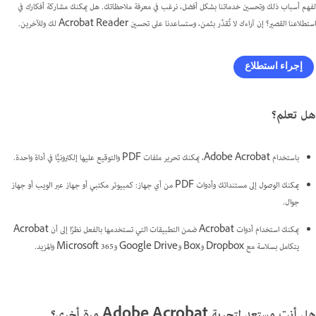
لفهم أسباب ذلك وتحسين خدماتنا بشكل أفضل، نرغب في معرفة ملاحظاتك. هل يمكنك مشاركة أفكارك في
استطلاعنا القصير؟ إن آراءك لا تُقدَّر بثمن، وستساعدنا على تحسين Acrobat Reader لك وللآخرين.
إجراء استطلاع
هل تعلم؟
باستخدام Adobe Acrobat، يمكنك تحرير ملفات PDF والتوقيع عليها إلكترونيًّا في أداة واحدة.
يمكنك الوصول إلى مستنداتك وأدوات PDF من أي جهاز: كمبيوتر مكتبي أو جهاز عبر الويب أو جهاز
جوال.
يمكنك استخدام أدوات Acrobat ضمن التطبيقات التي تستخدمها بالفعل نظرًا إلى أن Acrobat
يتكامل بسلاسة مع Dropbox وBox وGoogle Drive وMicrosoft 365 والمزيد.
هل أنت مستعد لتجربة Adobe Acrobat مرة أخرى؟