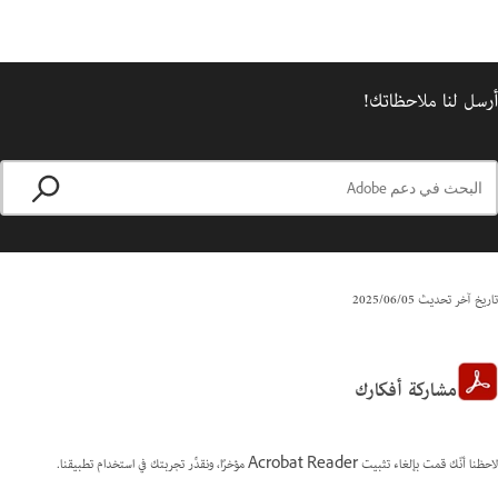
أرسل لنا ملاحظاتك!
تاريخ آخر تحديث
05‏/06‏/2025
مشاركة أفكارك
لاحظنا أنّك قمت بإلغاء تثبيت Acrobat Reader مؤخرًا، ونقدِّر تجربتك في استخدام تطبيقنا.