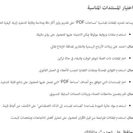
اختيار المستندات المناسبة
يساعد تحديد الملفات المناسبة "مساحات PDF" على تقديم رؤى أكثر دقة وملاءمة وقابلة للتنفيذ.إليك كيفية اتخاذ خيارات أكثر ذكاءً:
استخدم ملفات وروابط موثوقة يمكن الاعتماد عليها للحصول على رؤى دقيقة.
مثال
: اعتمد على بيانات الأرباح الرسمية والتقارير المدققة للإبلاغ المالي.
اختر الملفات ذات الصلة لتوفير الوقت والبقاء في حالة تركيز.
مثال
: استخدم القوانين المحدثة وملفات القضايا لتجنب الأخطاء في العمل القانوني.
اختر المستندات التي تتوافق مع أهداف "مساحة PDF" التي تعمل عليها للحصول على نتائج قابلة للتنفيذ.
مثال
: قم بتضمين ملاحظات العملاء وبيانات الحملات السابقة للتسويق.
استخدم مواد عالية الجودة لمساعدة "المساعد المستند إلى الذكاء الاصطناعي" على الكشف عن أنماط قيّمة.
مثال
: استخدم المقالات المراجعة من قبل الأقران للحصول على تحليل أفضل للاتجاهات وملخصات للبحث.
حافظ على تحديث ملفاتك