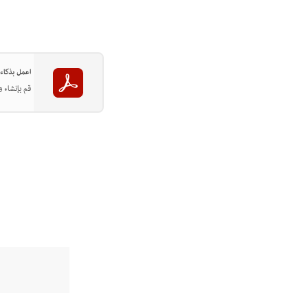
اعمل بذكاء أكثر مع Acrobat على سط
قم بإنشاء وتحرير وتنظيم ملفات