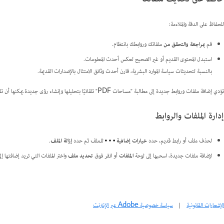
للحفاظ على الدقة والملاءمة:
قم
بمراجعة والتحقق من
ملفاتك وروابطك بانتظام.
استبدل المحتوى القديم أو غير الصحيح لعكس أحدث المعلومات.
بالنسبة لتحديثات سياسة الموارد البشرية، قارن أحدث وثائق الامتثال بالإصدارات القديمة.
تؤدي إضافة ملفات وروابط جديدة إلى مطالبة "مساحات PDF" تلقائيًا بتحليلها وإنشاء رؤى جديدة.يمكنها أن تقدم أفكارًا جديدة، وتربط المعلومات ذات الصلة، وتقترح خطوات لاحقة ربما لم تكن قد فكرت فيها.
إدارة الملفات والروابط
لحذف ملف أو رابط قديم، حدد
خيارات إضافية
للملف ثم حدد
إزالة الملف
.
لإضافة ملفات جديدة، اسحبها إلى لوحة
الملفات
أو انقر فوق
تحديد ملف
واختر الملفات التي تريد إضافتها إلى "مساح
الإشعارات القانونية
|
سياسة خصوصية Adobe عبر الإنترنت