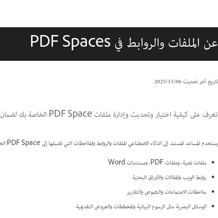
عن الملفات والروابط في PDF Spaces
تاريخ آخر تحديث
06‏/11‏/2025
تعرف على كيفية اختيار وتحديث وإدارة ملفات PDF Space الخاصة بك لضمان رؤى دقيقة واستجابات موثوقة من الذكاء الاصطناعي.
يستخدم المساعد المستند إلى الذكاء الاصطناعي الملفات والروابط والملاحظات التي تضيفها إلى PDF Space الخاص بك لإنشاء رؤى وإجابات مخصصة.يمكن أن تشمل هذه:
ملفات نصية، وملفات PDF، ومستندات Word
روابط الويب والمقالات والأوراق البحثية
ملاحظات الاجتماعات والنصوص والتقارير
الوسائل البصرية مثل الرسوم البيانية والمخططات والعروض التقديمية