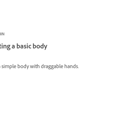
المبتدئ ·
ting a basic body
a simple body with draggable hands.