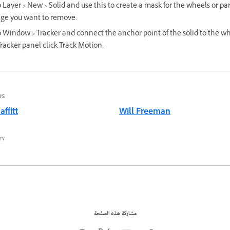
 Layer > New > Solid and use this to create a mask for the wheels or par
age you want to remove.
 Window > Tracker and connect the anchor point of the solid to the wh
racker panel click Track Motion.
rs
ffitt
Will Freeman
٢٧ محرم ١٤٤٤ ه
مشاركة هذه الصفحة