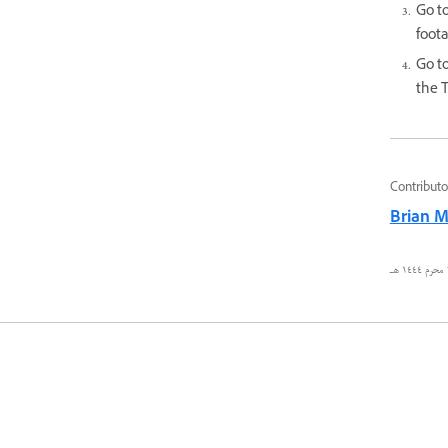
Go to
foot
Go to
the T
Contributo
Brian Ma
ـ