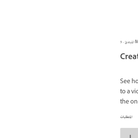
 5 MIN
Crea
See ho
to a v
the on
المتطلبات