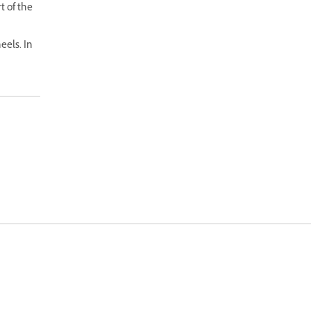
t of the
eels. In