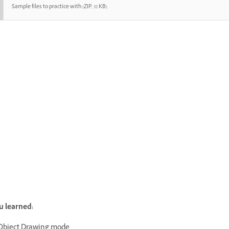
Sample files to practice with (ZIP, 32 KB)
 learned:
Object Drawing mode