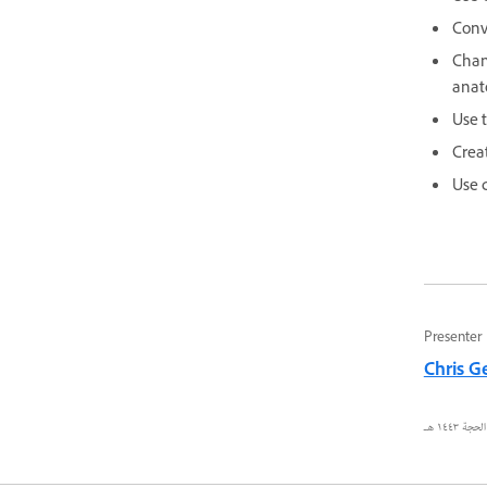
Conv
Chan
anat
Use 
Crea
Use 
Presenter
Chris G