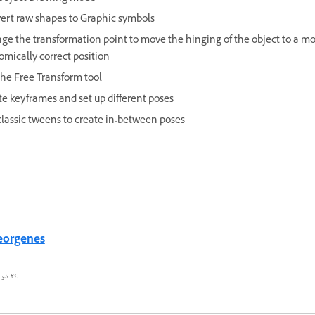
ert raw shapes to Graphic symbols
ge the transformation point to move the hinging of the object to a m
omically correct position
the Free Transform tool
te keyframes and set up different poses
classic tweens to create in-between poses
eorgenes
٢٤ ذو الحجة ١٤٤٣ هـ