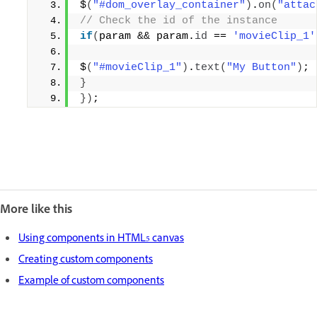
$
(
"#dom_overlay_container"
)
.
on
(
"attac
// Check the id of the instance 
if
(
param && param.
id
 == 
'movieClip_1'
$
(
"#movieClip_1"
)
.
text
(
"My Button"
)
; 
}
}
)
;
More like this
Using components in HTML5 canvas
Creating custom components
Example of custom components