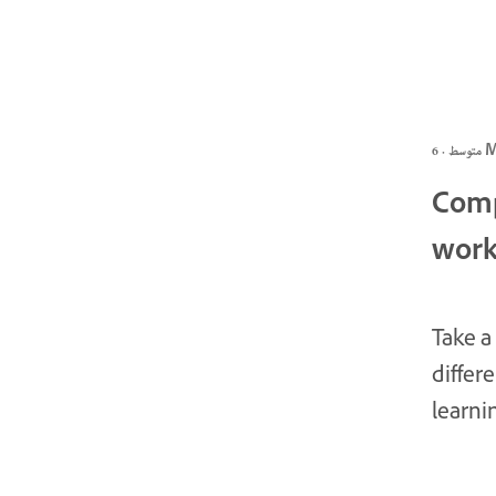
6 MIN
Comp
work
Take a
differ
learni