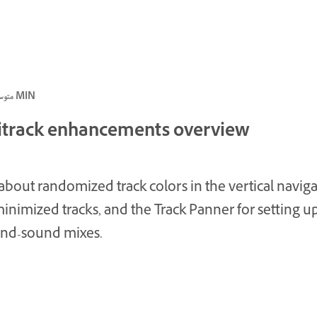
متوسط, متقدم · 1 MIN
itrack enhancements overview
about randomized track colors in the vertical naviga
minimized tracks, and the Track Panner for setting u
nd-sound mixes.