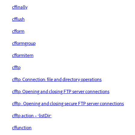
cffinally
cfflush
cfform
cfformgroup
cfformitem
cfftp
cfftp: Connection: file and directory operations
cfftp: Opening and closing FTP server connections
cfftp : Opening and closing secure FTP server connections
cfftp action = "listDir"
cffunction