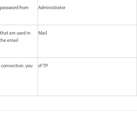
n password from
Administrator
that are used in
Mail
the email
 connection, you
sFTP