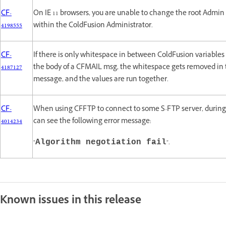
CF-
On IE 11 browsers, you are unable to change the root Admi
4198555
within the ColdFusion Administrator.
CF-
If there is only whitespace in between ColdFusion variables 
4187127
the body of a CFMAIL msg, the whitespace gets removed in 
message, and the values are run together.
CF-
When using CFFTP to connect to some S-FTP server, during
4014234
can see the following error message:
"
".
Algorithm negotiation fail
Known issues in this release