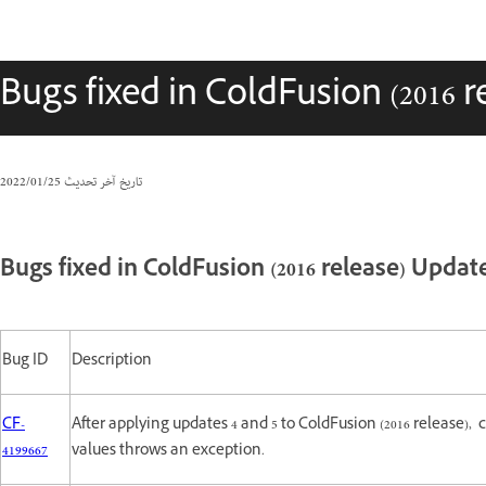
Bugs fixed in ColdFusion (2016 r
تاريخ آخر تحديث
25‏/01‏/2022
Bugs fixed in ColdFusion (2016 release) Update
Bug ID
Description
CF-
After applying updates 4 and 5 to ColdFusion (2016 release)
4199667
values throws an exception.