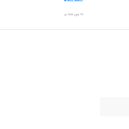
٢٧ محرم ١٤٤٤ هـ