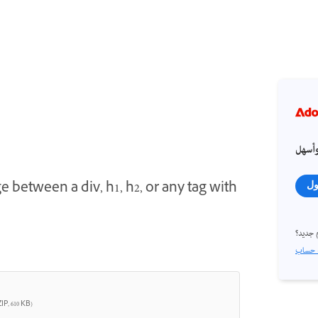
أسهل
 between a div, h1, h2, or any tag with
ول
جديد؟
IP, 610 KB)