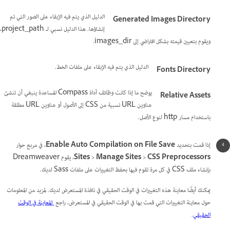
الدليل الذي يتم فيه الإبقاء على الصور التي تم
Generated Images Directory
إنشاؤها. هذا الدليل نسبي لـ project_path،
ويقوم بتعيين قيمته بشكل افتراضي إلى images_dir.
الدليل الذي يتم فيه الإبقاء على ملفات الخط.
Fonts Directory
يوضح ما إذا كانت وظائف أداة Compass المساعدة ينبغي أن تنشئ
Relative Assets
عناوين URL نسبية من CSS إلى الأصول أو عناوين URL مطلقة
باستخدام مسار http لنوع الأصل.
إذا قمت بتحديد
Enable Auto Compilation on File Save
، في مربع حوار
CSS Preprocessors
>
Manage Sites
>
Sites
، يقوم Dreamweaver
بإنشاء ملف CSS في كل مرة تقوم فيها بحفظ التغييرات على ملفات Sass لديك.
يمكنك أيضًا معاينة هذه التغييرات في الوقت الحقيقي في نافذة المستعرض لديك. لمزيد من المعلومات
حول معاينة التغييرات التي قمت بها في الوقت الحقيقي في المستعرض، راجع
المعاينة في الوقت
الحقيقي
.