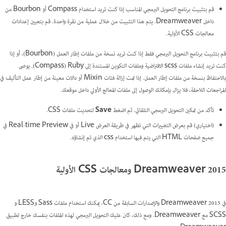
قم بتثبيت برنامج التحويل البرمجي المناسب إذا كنت تريد استخدام Compass أو Bourbon من
داخل Dreamweaver. يتم هذا التثبيت من خلال عملية من نقرة واحدة. قم بتعيين إعدادات
معالجات CSS الأولية.
قم بتثبيت برنامج التحويل البرمجي فقط إذا كنت تريد نسخة من ملفات إطار العمل (Bourbon)، أو إذا
كنت تريد إنشاء ملفات scss الافتراضية وملفات التكوين المستندة إلى Ruby ‏(Compass). يوصى
بالاحتفاظ بنسخة من ملفات إطار العمل. إذا تمت إزالة فئات Mixin أو دالات معينة من إطار عمل التأليف في
المراجعات اللاحقة، فلا يزال بإمكانك الوصول إلى ملفات المعالج الأولي داخل موقعك.
تأكد من تمكين التحويل البرمجي التلقائي. ثم اضغط
Save
لتحديث ملفات CSS.
(اختياري) قم بعرض التغييرات التي تظهر في طريقة العرض Live أو في Real-time Preview في
جميع صفحات HTML التي يتم فيها استخدام css الذي تم إنشاؤه.
Dreamweaver 2015 ومعالجات CSS الأولية
في Dreamweaver 2015 والإصدارات السابقة من CC، يمكنك استخدام ملفات Sass وLESS و
SCSS مع Dreamweaver. ومع ذلك، كان عليك التحويل البرمجي لهذه الملفات بنفسك خارج تطبيق