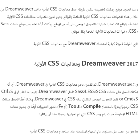
وعند تحديد موقع، يمكنك تخصيصه بنفس طريقة عمل معالجات CSS الأولية داخل Dreamweaver من
خلال إعداد تفضيلات معالجات CSS الأولية الخاصة بالمواقع. يتيح تعيين تفضيلات معالجات CSS الأولية
الخاصة بالمواقع لك تحديد خيارات التحويل البرمجي على أساس الموقع. يمكنك أيضًا تخصيص موقع ملفات Sass
وCSS، وخيارات المعالجات الأولية الخاصة بكل موقع.
تابع القراءة لمعرفة كيفية استخدام Dreamweaver مع معالجات CSS الأولية:
Dreamweaver 2017 ومعالجات CSS الأولية
في Dreamweaver 2017، تم تضمين دعم معالجات CSS الأولية في Dreamweaver. أي أنه
يمكنك العمل على ملفات Sass/LESS/SCSS داخل Dreamweaver. يتيح لك النقر فوق Ctrl+S
or Cmd+S فقط التحويل البرمجي التلقائي للغة CSS في Dreamweaver. يمكنك أيضًا تحويل ملفات
CSS برمجيًا يدويًا باستخدام
Compile
>
Tools
(أو
F9
). تظهر التغييرات أيضًا في جميع ملفات
HTML المفتوحة حيث يتم ربط CSS التي تم تحوليها برمجيًا هذه أو إرفاقها.
ها هو سير عمل على مستوى عالٍ للمهام المتضمنة عند استخدام معالجات CSS الأولية: