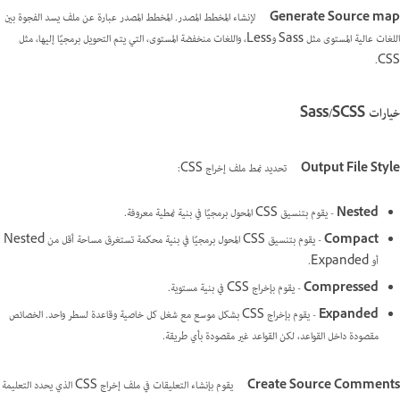
Generate Source map
لإنشاء المخطط المصدر. المخطط المصدر عبارة عن ملف يسد الفجوة بين
اللغات عالية المستوى مثل Sass وLess، واللغات منخفضة المستوى، التي يتم التحويل برمجيًا إليها، مثل
CSS.
خيارات Sass/SCSS
Output File Style
تحديد نمط ملف إخراج CSS:
Nested
- يقوم بتنسيق CSS المحول برمجيًا في بنية نمطية معروفة.
Compact
- يقوم بتنسيق CSS المحول برمجيًا في بنية محكمة تستغرق مساحة أقل من Nested
أو Expanded.
Compressed
- يقوم بإخراج CSS في بنية مستوية.
Expanded
- يقوم بإخراج CSS بشكل موسع مع شغل كل خاصية وقاعدة لسطر واحد. الخصائص
مقصودة داخل القواعد، لكن القواعد غير مقصودة بأي طريقة.
Create Source Comments
يقوم بإنشاء التعليقات في ملف إخراج CSS الذي يحدد التعليمة