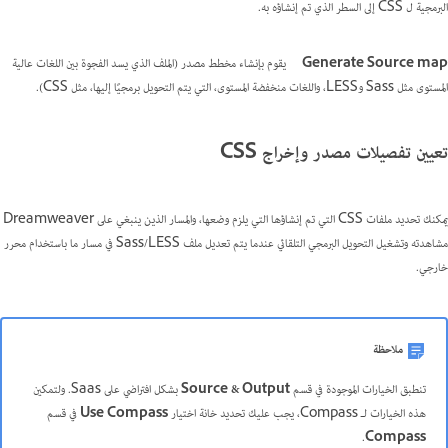
البرمجية ل CSS إلى السطر الذي تم إنشاؤه به.
Generate Source map
يقوم بإنشاء مخطط مصدر (الملف الذي يسد الفجوة بين اللغات عالية
المستوى مثل Sass وLESS، واللغات منخفضة المستوى، التي يتم التحويل برمجيًا إليها، مثل CSS).
تعيين تفصيلات مصدر وإخراج CSS
يمكنك تحديد ملفات CSS التي تم إنشاؤها التي يلزم وضعها، والمسار الذين ينبغي على Dreamweaver
مشاهدته وتشغيل التحويل البرمجي التلقائي عندما يتم تعديل ملف Sass/LESS في مسار ما باستخدام محرر
خارجي.
ملاحظة
تنطبق الخيارات الموجودة في قسم
Source & Output
بشكل افتراضي على Saas. ولتمكين
هذه الخيارات لـ Compass، يجب عليك تحديد خانة اختيار
Use Compass
في قسم
.
Compass