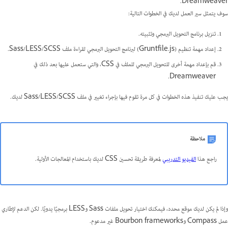
Dreamweaver.
سوف يتمثل سير العمل لديك في الخطوات التالية:
تنزيل برنامج التحويل البرمجي وتثبيته.
إعداد مهمة تنظيم (Gruntfile.js) لبرنامج التحويل البرمجي لقراءة ملف Sass/LESS/SCSS.
قم بإعداد مهمة أخرى للتحويل البرمجي للملف في CSS، والتي ستعمل عليها بعد ذلك في
Dreamweaver.
يجب عليك تنفيذ هذه الخطوات في كل مرة تقوم فيها بإجراء تغيير في ملف Sass/LESS/SCSS لديك.
ملاحظة
راجع هذا
الفيديو التدريبي
لمعرفة طريقة تحسين CSS لديك باستخدام المعالجات الأولية.
وإذا لم يكن لديك موقع محدد، فيمكنك اختيار تحويل ملفات Sass وLESS برمجيًا يدويًا. لكن الدعم لإطاري
عمل Compass وBourbon frameworks غير مدعوم.