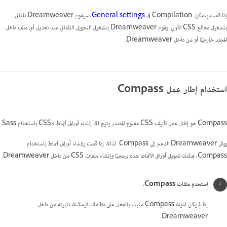
إذا قمت بتمكين Compilation في
General settings
، سيقوم Dreamweaver تلقائي
بتشغيل معالج CSS الأولي. يقوم Dreamweaver بتشغيل التحويل التلقائي عند تعديل أي ملف داخل
المجلد خارجيًا أو من داخل Dreamweaver.
استخدام إطار عمل Compass
Compass هو إطار عمل تأليف CSS مفتوح المصدر يتيح لك إنشاء أوراق أنماط CSS3 باستخدام Sass.
يوفر Dreamweaver الدعم إلى Compass. لذلك إذا قمت بإنشاء أوراق أنماط باستخدام
Compass، يمكنك تحويل أوراق الأنماط هذه برمجيًا وإنشاء ملفات CSS من داخل Dreamweaver.
استخدم ملفات Compass.
إذا لم يكن لديك Compass مثبت بالفعل على نظامك، فيمكنك تثبيته من داخل
Dreamweaver.