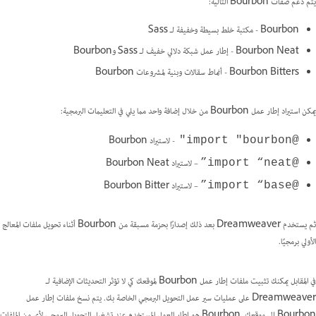
يتم دعم صفات Bourbon التالية:
Bourbon - مكتبة خلط بسيطة وخفيفة لـ Sass
Bourbon Neat - إطار عمل شبكة دلالي خفيف لـ Sass وBourbon
Bourbon Bitters - أنماط سقالات وبنية لمشروعات Bourbon
يمكن استيراد إطار عمل Bourbon من خلال إضافة واحد مما يلي في التعليمات البرمجية:
- لاستيراد Bourbon
@import "bourbon"
– لاستيراد Bourbon Neat
@import “neat”
– لاستيراد Bourbon Bitter
@import “base”
ثم يستخدم Dreamweaver بعد ذلك إصدارًا بحزمة مسبقة من Bourbon أثناء تحويل ملفات المعالج
الأولي برمجيًا.
في المقابل يمكنك تثبيت ملفات إطار عمل Bourbon لموقعك كي لا تؤثر التحديثات الإضافية لـ
Dreamweaver على عمليات سير عمل التحويل البرمجي الخاصة بك. يتم نسخ ملفات إطار عمل
Bourbon إلى موقعك. Bourbon هو إطار العمل المستخدم عند تشغيل التحويل البرمجي لأي من الملفات