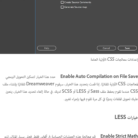
إعدادات معالجات CSS الأولية العامة
Enable Auto Compilation on File Save
حدد هذا الخيار لتمكين التحويل البرمجي
لمعالجات CSS الأولية تلقائيًا. إذا قمت بتحديد هذا الخيار، سيقوم Dreamweaver تلقائيًا بإنشاء ملف
CSS عندما تقوم بحفظ ملف Sass أو LESS أو SCSS لديك. في حالة إلغاء تحديد هذا الخيار، يتعين
عليك تحويل الملفات يدويًا في كل مرة تقوم فيها بإجراء تغيير.
خيارات LESS
Enable Strict Math
قم بمعالجة هذه العمليات الحسابية في أقواس فقط. فعلى سبيل المثال، تتم