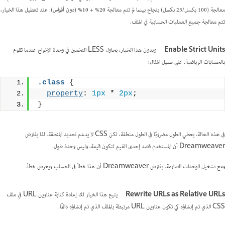
معالجة (100 بكسل/25 بكسل) بنجاح بينما لم تتم معالجة 20% + 10% (دون أقواس). عند تعطيل هذا الخيار،
تتم معالجة جميع العمليات الحسابية في الملف.
Enable Strict Units
وبدون هذا الخيار، يحاول LESS التخمين في وحدة الإخراج عندما تقوم
بالحسابات الرياضية. على سبيل المثال:
.class
{
property
: 
1px
 * 
2px
;
}
في هذه الحالة، يعطي الطول مضروبًا في الطول منطقة، لكن CSS لا يدعم تحديد المنطقة. لذا يفترض
Dreamweaver أن المستخدم قصد إحدى القيم لتكون قيمة، وليس وحدة طول.
ومع تشغيل الوحدات الصارمة، يفترض Dreamweaver أن هذا خطأ في الحساب ويعرض خطأ.
Rewrite URLs as Relative URLs
يتيح هذا الخيار لك إعادة كتابة عناوين URL في ملف
CSS الذي تم إنشاؤه كي تكون عناوين URL مرتبطة بالملف الذي تم إنشاؤه دائمًا.