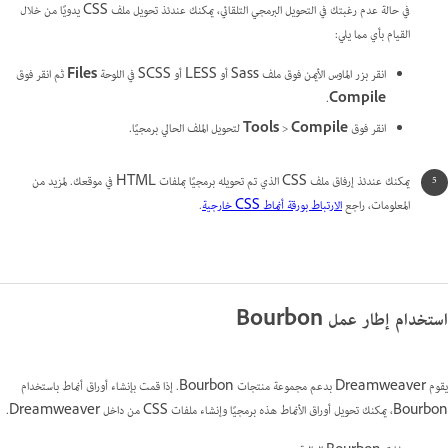
في حالة عدم رغبتك في التحويل البرمجي التلقائي، يمكنك عندئذ تحويل ملف CSS يدويًا من خلال
القيام بأي مما يلي:
انقر بزر الماوس الأيمن فوق ملف Sass أو LESS أو SCSS في اللوحة
Files
ثم انقر فوق
.
Compile
انقر فوق
Compile
>
Tools
لتحويل الملف الحالي برمجيًا.
يمكنك عندئذ إرفاق ملف CSS الذي تم تحويله برمجيًا بملفات HTML في موقعك. لمزيد من
المعلومات، راجع
الارتباط بورقة أنماط CSS خارجية
.
استخدام إطار عمل Bourbon
يقوم Dreamweaver بدعم مجموعة منتجات Bourbon. إذا قمت بإنشاء أوراق أنماط باستخدام
Bourbon، يمكنك تحويل أوراق الأنماط هذه برمجيًا وإنشاء ملفات CSS من داخل Dreamweaver.