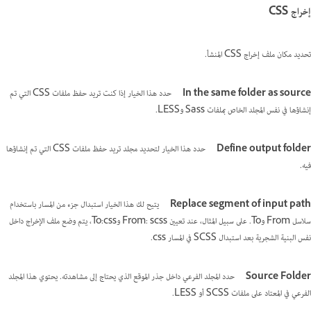
إخراج CSS
تحديد مكان ملف إخراج CSS المنشأ.
In the same folder as source
حدد هذا الخيار إذا كنت تريد حفظ ملفات CSS التي تم
إنشاؤها في نفس المجلد الخاص بملفات Sass وLESS.
Define output folder
حدد هذا الخيار لتحديد مجلد تريد حفظ ملفات CSS التي تم إنشاؤها
فيه.
Replace segment of input path
يتيح لك هذا الخيار استبدال جزء من المسار باستخدام
سلاسل From وTo. على سبيل المثال، عند تعيين From: scss وTo:css، يتم وضع ملف الإخراج داخل
نفس البنية الشجرية بعد استبدال SCSS في المسار css.
Source Folder
حدد المجلد الفرعي داخل جذر الموقع الذي يحتاج إلى مشاهدته. يحتوي هذا المجلد
الفرعي في المعتاد على ملفات SCSS أو LESS.