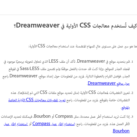
كيف تُستخدم معالجات CSS الأولية في Dreamweaver؟
ها هو سير عمل على مستوى عالٍ للمهام المتضمنة عند استخدام معالجات CSS الأولية:
قم بتحديد موقع في Dreamweaver. تأكد أن ملف LESS الذي تحاول تحويله برمجيًا موجود في
المجلد الجذر للموقع. وإذا كنت قد حددت بالفعل موقعًا وتم تضمين ملف Sass/LESS في الموقع
الجذر، فواصل القيام بالخطوة التالية. لمزيد من المعلومات حول إعداد موقع، Dreamweaver راجع
حول مواقع Dreamweaver
.
تعيين التفضيلات لمعالجات CSS الأولية (مثل تحديد موقع ملفات CSS التي تم إنشاؤها). هذه
التفضيلات خاصة بالموقع. لمزيد من المعلومات، راجع
تعيين تفضيلات معالجات CSS الأولية الخاصة
بالموقع
.
إذا كنت تريد استخدام أطر عمل محددة، مثل Compass أو Bourbon، فيمكنك تحديد الإعدادات
لأطر العمل هذه. لمزيد من المعلومات، راجع:
استخدام إطار عمل Compass
أو
استخدام إطار عمل
.
Bourbon