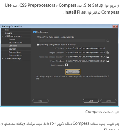
في مربع حوار Site Setup، حدد
Compass
>
CSS Preprocessors
. حدد
Use
Compass
ثم انقر فوق
Install Files
.
تثبيت ملفات Compass
يتم تثبيت جميع ملفات Compass وملف تكوين *.rb داخل مجلد موقعك، ويمكنك مشاهدتها في