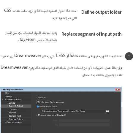
حدد هذا الخيار لتحديد المجلد الذي تريد حفظ ملفات CSS
Define output folder
التي تم إنشاؤها فيه.
يتيح لك هذا الخيار استبدال جزء من المسار
Replace segment of input path
باستخدام سلاسل From وTo.
حدد المجلد الذي يحتوي على ملفات Sass أو LESS التي يحتاج Dreamweaver إلى تعقبها.
وفي حالة عمل التغييرات لأي من الملفات داخل المجلد الذي تم تعقبه هذا، يقوم Dreamweaver
تلقائيًا بتحويل الملفات بعد حفظها.