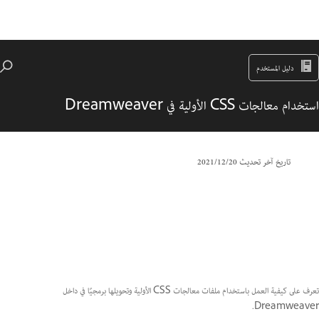
دليل المستخدم
استخدام معالجات CSS الأولية في Dreamweaver
تاريخ آخر تحديث
20‏/12‏/2021
تعرف على كيفية العمل باستخدام ملفات معالجات CSS الأولية وتحويلها برمجيًا في داخل
Dreamweaver.