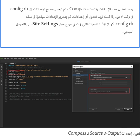
وبعد تعديل هذه الإعدادات وتثبيت Compass، يتم ترحيل جميع الإعدادات إلى config.rb.
في وقت لاحق، إذا كنت تريد تعديل أي إعدادات، قم بتحرير الإعدادات مباشرة في ملف
config.rb. كما لا تؤثر التغييرات التي تمت في مربع حوار
Site Settings
على التحويل
البرمجي.
تعيين إعدادات Source & Output لـ Compass