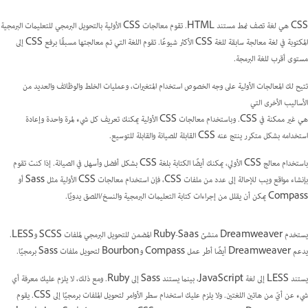
CSS هي لغة تصف نمط مستند HTML. تقوم معالجات CSS الأولية بالتحويل البرمجي للتعليمات البرمجية
المكتوبة في لغة معالجة سابقة للغة CSS الأكثر شيوعًا. تقوم اللغة التي تم معالجتها مسبقًا برفع CSS إلى
مستوى أقرب للغة البرمجة.
تتيح لك المعالجات الأولية على وجه الخصوص استخدام المتغيرات، وعمليات الخلط والوظائف والعديد من
الأساليب الأخرى التي
هي غير ممكنة في CSS. وباستخدام معالجات CSS الأولية يمكنك تعريف كل شيء لمرة واحدة وإعادة
استخدامه بشكل متكرر ينتج عنه CSS القابلة للصيانة والقابلة للتوسيع.
باستخدام معالج CSS الأولي، يمكنك أيضًا الكتابة بلغة CSS بشكل أفضل وأسهل في الصيانة. إذا كنت تقوم
بإنشاء مواقع ويب للإحالة إلى عدد من ملفات CSS، فإن استخدام معالجات CSS الأولية مثل Sass أو
Compass يمكن أن يقلل من إجراءات كتابة التعليمات البرمجية والنسخ/اللصق يدويًا.
يستخدم Dreamweaver منشئ Ruby-Saas المضمن للتحويل البرمجي لملفات SCSS وLESS.
يدعم Dreamweaver أيضًا أطر عمل Compass وBourbon لتحويل ملفات Sass برمجيًا.
يستند LESS إلى لغة JavaScript، بينما يستند Sass إلى Ruby. ومع ذلك، لا يلزم عليك معرفة أي
شيء عن أيّ من هاتين اللغتين. ولا يلزم عليك استخدام سطر الأوامر لتحويل الملفات برمجيًا إلى CSS. يقوم