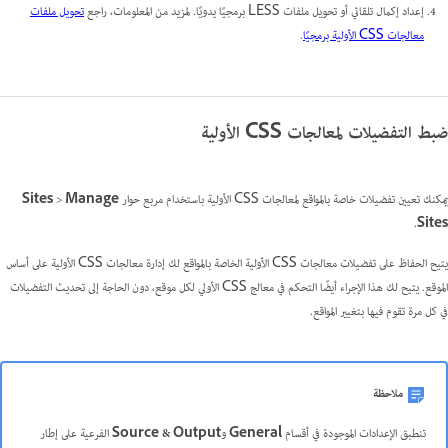
إعداد إكمال تلقائي أو تحويل ملفات LESS برمجيًا يدويًا. لمزيد من المعلومات، راجع
تحويل ملفات
معالجات CSS الأولية برمجيًا
.
ضبط التفضيلات لمعالجات CSS الأولية
يمكنك تعيين تفضيلات خاصة بالمواقع لمعالجات CSS الأولية باستخدام مربع حوار
Manage
>
Sites
.
Sites
يتيح الحفاظ على تفضيلات معالجات CSS الأولية الخاصة بالمواقع لك إدارة معالجات CSS الأولية على أساس
الموقع. يتيح لك هذا الإجراء أيضًا التحكم في معالج CSS الأولي لكل موقع، دون الحاجة إلى تحديث التفضيلات
في كل مرة تقوم فيها بتغيير المواقع.
ملاحظة
تنطبق الإعدادات الموجودة في أقسام
General
و
Source & Output
الفرعية على إطار