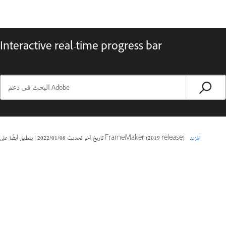
Interactive real-time progress bar
المزيد
ينطبق أيضًا على FrameMaker (2019 release)
تاريخ آخر تحديث
08‏/01‏/2022
|