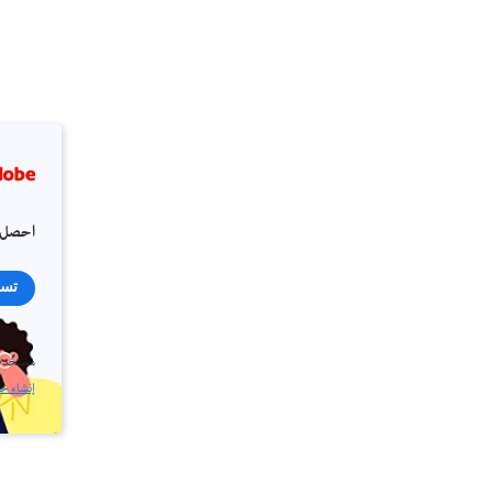
احصل 
تسج
مستخدم
إنشاء ح