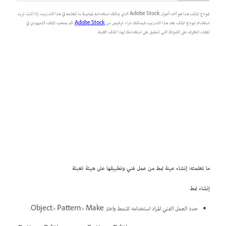
نموذج الملف هذا هو أحد أصول Adobe Stock الذي يمكنك استخدامه لممارسة ما تتعلمه في هذا التدريب. إذا كنت تريد
استخدام نموذج الملف بعد هذا التدريب، فيمكنك شراء ترخيص من
Adobe Stock
. قم بسحب الملف التمهيدي في
المجلد للتعرف على الشروط التي تنطبق على استخدامك لهذا الملف العينة.
ما تعلمته: إنشاء عينة نمط من عمل فني وتطبيقها على هيئة تعبئة
إنشاء نمط
حدد العمل الفني المراد استخدامه للنمط واختر Object> Pattern> Make.