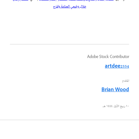
خلال وضعي العتامة والمزج
Adobe Stock Contributor
artdee2554
المقدم
Brian Wood
١٠ ربيع الأول ١٤٤٤ هـ