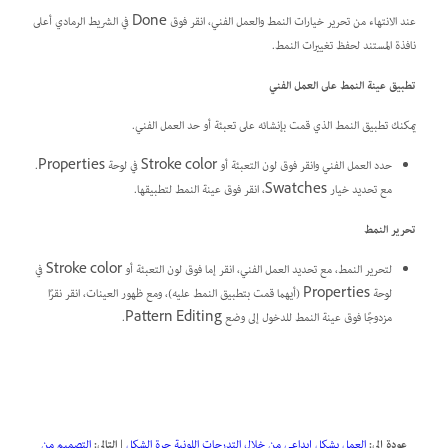
عند الانتهاء من تحرير خيارات النمط والعمل الفني، انقر فوق Done في الشريط الرمادي أعلى
نافذة المستند لحفظ تغييرات النمط.
تطبيق عينة النمط على العمل الفني
يمكنك تطبيق النمط الذي قمت بإنشائه على تعبئة أو حد العمل الفني.
حدد العمل الفني وانقر فوق لون التعبئة أو Stroke color في لوحة Properties.
مع تحديد خيار Swatches، انقر فوق عينة النمط لتطبيقها.
تحرير النمط
لتحرير النمط، مع تحديد العمل الفني، انقر إما فوق لون التعبئة أو Stroke color في
لوحة Properties (أيهما قمت بتطبيق النمط عليه)، ومع ظهور العينات، انقر نقرًا
مزدوجًا فوق عينة النمط للدخول إلى وضع Pattern Editing.
عودة إلى:
العمل بشكل إبداعي من خلال التدرجات اللونية حرة الشكل
|
التالي:
التصميم من