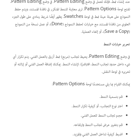
عند إنشاء نمط، فإنك تعمل في وضع Pattern Editing. في وضع Pattern Editing،
تفتح لوحة Pattern Options. ترى معاينة للنمط المتكرر في نافذة المستند، ويتم حفظ
النموذج على هيئة عينة نمط في لوحة Swatches. يظهر أيضًا شريط رمادي على طول الجزء
العلوي من نافذة المستند مع خيارات لحفظ النموذج (Done)، أو عمل نسخة من النموذج
(Save a Copy)، أو إلغاء العملية.
تحرير خيارات النمط
في وضع Pattern Editing، يحيط تجانب (مربع) نمط أزرق بالعمل الفني. يتم تكرار أي
شيء داخل حدود تجانب النمط، افتراضيًا، لإنشاء النمط. يمكنك إضافة العمل الفني أو إزالته أو
تحريره في لوحة النقش.
يمكنك القيام بما يلي مستخدمًا لوحة Pattern Options:
قم بتسمية النمط.
اختر نوع التجانب، أو كيفية تكرار النمط.
حجم تجانب النمط للعمل الفني.
قم بتغيير عرض تجانب النمط وارتفاعه.
اضبط كيفية تداخل العمل الفني والمزيد.