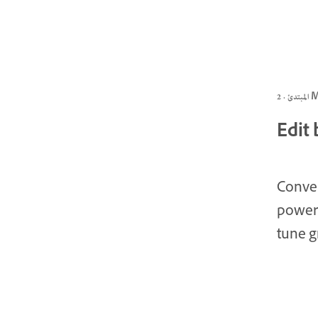
 2 MIN
Edit 
Conver
powerf
tune gr