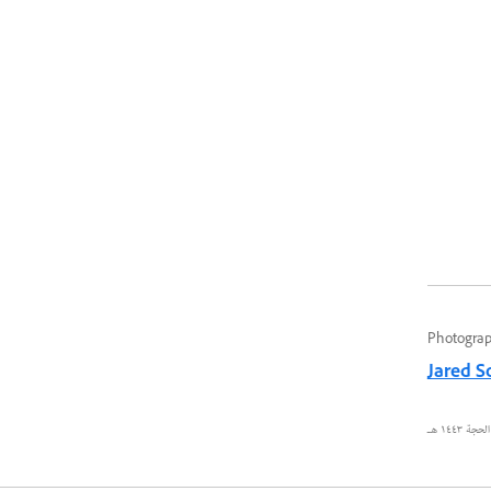
Photogra
Jared S