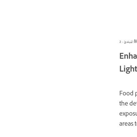
 2 MIN
Enha
Ligh
Food p
the de
exposu
areas t