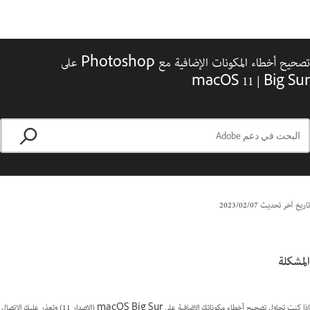
تصحيح أخطاء المكونات الإضافية مع Photoshop على
Big Sur ‏| macOS 11
تاريخ آخر تحديث
07‏/02‏/2023
المشكلة
إذا كنت تحاول تصحيح أخطاء مكوناتك الإضافية على macOS Big Sur (الإصدار 11) وتعذر عليك الاتصال