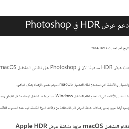
دعم عرض HDR في Photoshop
تاريخ آخر تحديث
14‏/10‏/2024
بات عرض HDR مدعومًا الآن في Photoshop على نظامَي التشغيل macOS وMicrosoft Windows.
بالنسبة إلى الأنظمة التي تستخدم نظام التشغيل macOS، سيتم تشغيل الإعداد بشكل افتراضي.
بالنسبة إلى الأنظمة التي تستخدم نظام التشغيل Windows، سيتم إيقاف تشغيل الإعداد بشكل افتراضي ويجب تمكينه من قبَل المستخدم.
يجب أيضًا تعيين بعض إعدادات شاشة العرض قبل الاستفادة من وظائف الميزة الكاملة. اتبع هذه الخطوات للتأكد من
نظام التشغيل macOS مزود بشاشة عرض Apple HDR