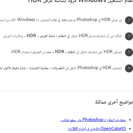
نظام التشغيل Windows مزود بشاشة عرض HDR
إن عرض HDR في Photoshop مدعوم فقط في نظام التشغيل Windows 11. تأكد من استخدام نظام التشغيل Windows 11.
للتأكد من أن شاشتك تدعم HDR، انتقل
إلى
النظام > شاشة العرض > HDR >
إمكانيات العرض.
لتمكين HDR على شاشتك،
انتقل إلى
النظام > HDR > حدد زر التبديل
استخدام HDR.
لتشغيل HDR في Photoshop، انتقل
إلى
التفضيلات > معاينة التقنيات > إدارة دقيقة للألوان لش
مواضيع أخرى مماثلة
متطلبات النظام لـ Photoshop على سطح المكتب
OpenColorIO والأدوات في أوضاع ‎32-bit