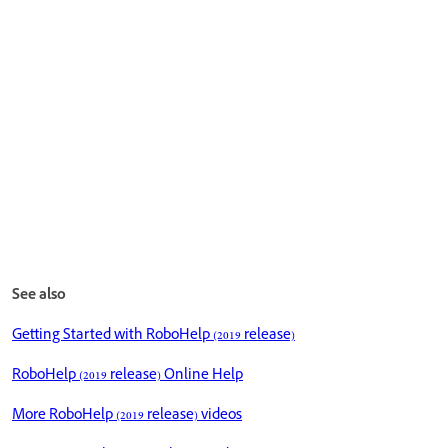
See also
Getting Started with RoboHelp (2019 release)
RoboHelp (2019 release) Online Help
More RoboHelp (2019 release) videos