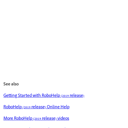
See also
Getting Started with RoboHelp (2019 release)
RoboHelp (2019 release) Online Help
More RoboHelp (2019 release) videos