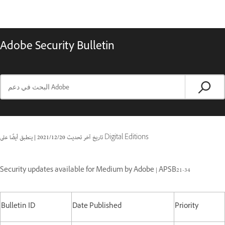
Adobe Security Bulletin
ينطبق أيضًا على Digital Editions
تاريخ آخر تحديث
20‏/12‏/2021
|
Security updates available for Medium by Adobe | APSB21-34
Bulletin ID
Date Published
Priority