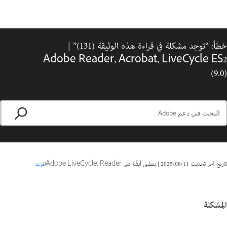
خطأ: “توجد مشكلة في قراءة هذه الوثيقة (131)” |
Adobe Reader, Acrobat, LiveCycle ES2
(9.0)
تاريخ آخر تحديث
11‏/08‏/2025
|
ينطبق أيضًا على Adobe LiveCycle, Reader
المزيد
المشكلة