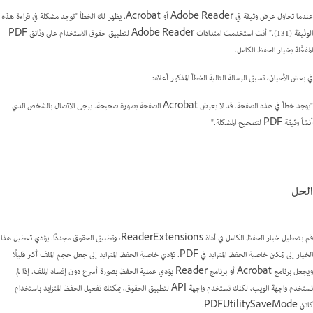
عندما تحاول عرض وثيقة في Adobe Reader أو Acrobat، يظهر لك الخطأ "توجد مشكلة في قراءة هذه
الوثيقة (131)." أنت استخدمت امتدادات Adobe Reader لتطبيق حقوق الاستخدام على وثائق PDF
المفعَّلة بخيار الحفظ الكامل.
في بعض الأحيان، تسبق الرسالة التالية الخطأ المذكور أعلاه:
"يوجد خطأ في هذه الصفحة. قد لا يعرض Acrobat الصفحة بصورة صحيحة. يرجى الاتصال بالشخص الذي
أنشأ وثيقة PDF لتصحيح المشكلة."
الحل
قم بتعطيل خيار الحفظ الكامل في أداة ReaderExtensions، وتطبيق الحقوق مجددًا. يؤدي تعطيل هذا
الخيار إلى تمكين خاصية الحفظ المتزايد في PDF. تؤدي خاصية الحفظ المتزايد إلى جعل حجم الملف أكبر قليلًا
ويجعل برنامج Acrobat أو برنامج Reader يؤدي عملية الحفظ بصورة أسرع دون إفساد الملف. إذا لم
تستخدم واجهة الويب، لكنك تستخدم واجهة API لتطبيق الحقوق، يمكنك تفعيل الحفظ المتزايد باستخدام
كائن PDFUtilitySaveMode.