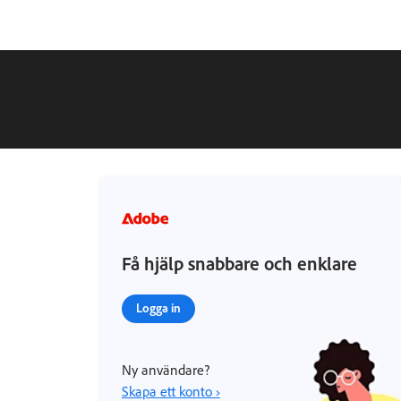
Få hjälp snabbare och enklare
Logga in
Ny användare?
Skapa ett konto ›