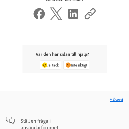
Var den här sidan till hjälp?
Ja, tack
Inte riktigt
^ Överst
Ställ en fråga i
användarforumet