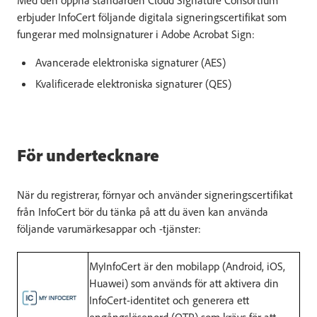
Med den öppna standarden Cloud Signature Consortium
erbjuder InfoCert följande digitala signeringscertifikat som
fungerar med molnsignaturer i Adobe Acrobat Sign:
Avancerade elektroniska signaturer (AES)
Kvalificerade elektroniska signaturer (QES)
För undertecknare
När du registrerar, förnyar och använder signeringscertifikat
från InfoCert bör du tänka på att du även kan använda
följande varumärkesappar och -tjänster:
MyInfoCert är den mobilapp (Android, iOS,
Huawei) som används för att aktivera din
InfoCert-identitet och generera ett
engångslösenord (OTP) som krävs för att