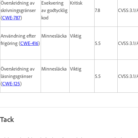
Överskridning av
Exekvering
Kritisk
skrivningsgränser
av godtycklig
7.8
CVSS:3.1/
(
CWE-787
)
kod
Användning efter
Minnesläcka
Viktig
frigöring (
CWE-416
)
5.5
CVSS:3.1/
Överskridning av
Minnesläcka
Viktig
läsningsgränser
5.5
CVSS:3.1/
(
CWE-125
)
Tack