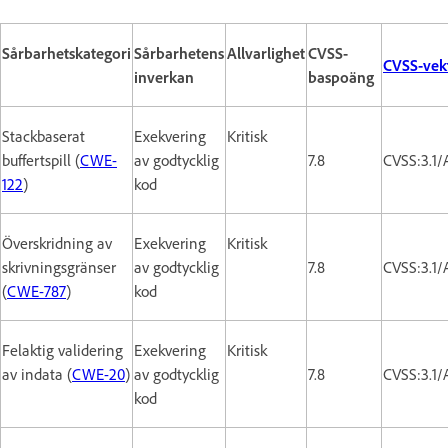
Sårbarhetskategori
Sårbarhetens
Allvarlighet
CVSS-
CVSS-vek
inverkan
baspoäng
Stackbaserat
Exekvering
Kritisk
buffertspill (
CWE-
av godtycklig
7.8
CVSS:3.1/
122
)
kod
Överskridning av
Exekvering
Kritisk
skrivningsgränser
av godtycklig
7.8
CVSS:3.1/
(
CWE-787
)
kod
Felaktig validering
Exekvering
Kritisk
av indata (
CWE-20
)
av godtycklig
7.8
CVSS:3.1/
kod