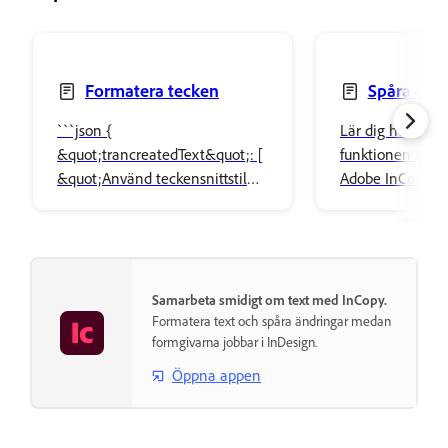
Formatera tecken
Spåra och
ändringar
```json {
Lär dig hur du 
&quot;trancreatedText&quot;: [
funktionen Spåra
&quot;Använd teckensnittstilar,
Adobe InCopy för
ändra skiftläge, ange kapitäler,
granska, godkänn
lägg till färg med Färgrutor-
redigeringar i en
panelen och använd OpenType-
attribut för polerad Typografi.
Samarbeta smidigt om text med InCopy.
Formatera text och spåra ändringar medan
formgivarna jobbar i InDesign.
Öppna appen