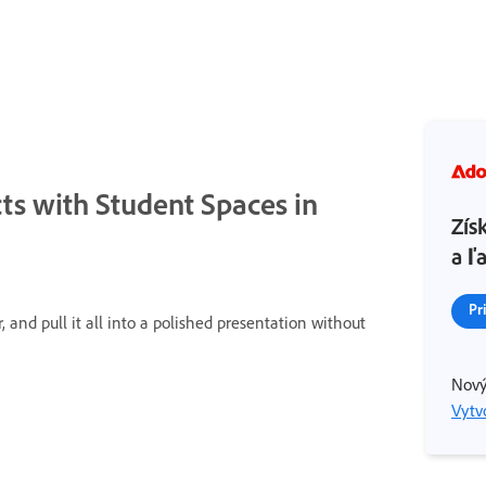
ts with Student Spaces in
Zís
a ľ
Pr
, and pull it all into a polished presentation without
Nový
Vytvo