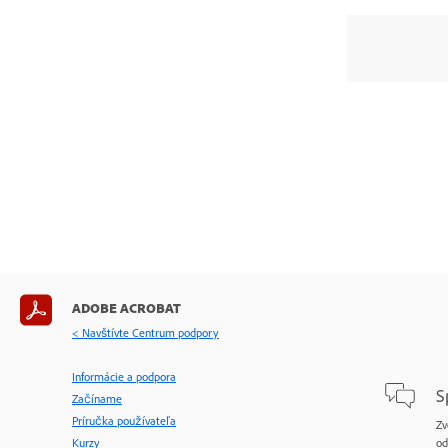
ADOBE ACROBAT
< Navštívte Centrum podpory
Informácie a podpora
S
Začíname
Príručka používateľa
Zv
Kurzy
od