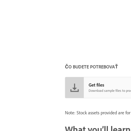
ČO BUDETE POTREBOVAŤ
Get files
Download sample files to prac
Note: Stock assets provided are for
What you’ll learn