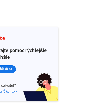
kajte pomoc rýchlejšie
ahšie
ihlásiť sa
 užívateľ?
riť konto ›