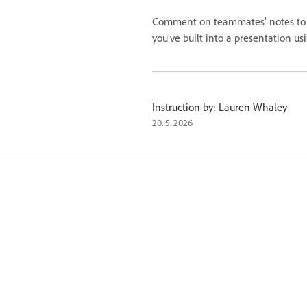
Comment on teammates’ notes to s
you’ve built into a presentation us
Instruction by: Lauren Whaley
20. 5. 2026