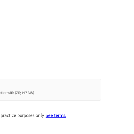
tice with (ZIP, 14.7 MB)
 practice purposes only.
See terms.