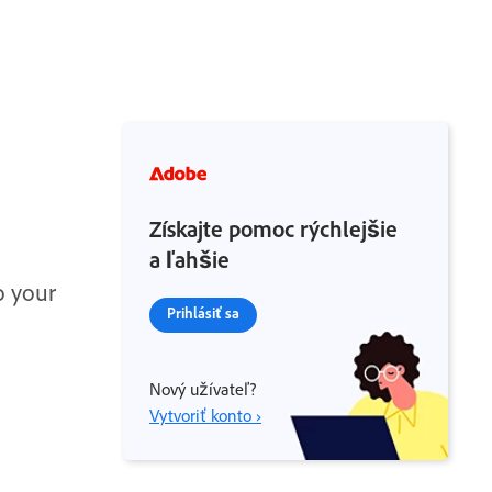
Získajte pomoc rýchlejšie
a ľahšie
o your
Prihlásiť sa
Nový užívateľ?
Vytvoriť konto ›