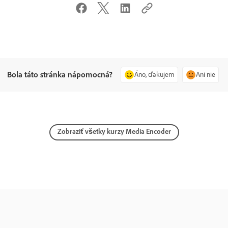
Bola táto stránka nápomocná?
Áno, ďakujem
Ani nie
Zobraziť všetky kurzy Media Encoder