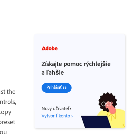
Získajte pomoc rýchlejšie
a ľahšie
Prihlásiť sa
st the
trols,
Nový užívateľ?
copy
Vytvoriť konto ›
preset
you