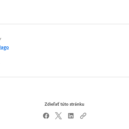
r
Jago
2
Zdieľať túto stránku