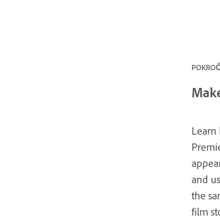
POKROČI
Make
Learn 
Premie
appear
and us
the sa
film s