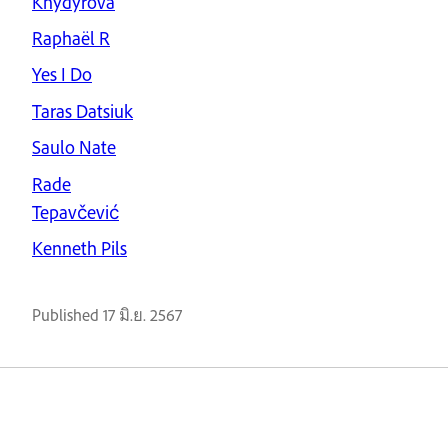
Khydyrova
Raphaël R
Yes I Do
Taras Datsiuk
Saulo Nate
Rade
Tepavčević
Kenneth Pils
Published
17 มิ.ย. 2567