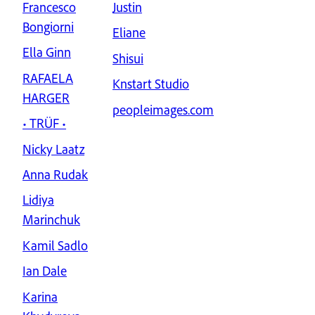
Francesco
Justin
Bongiorni
Eliane
Ella Ginn
Shisui
RAFAELA
Knstart Studio
HARGER
peopleimages.com
• TRÜF •
Nicky Laatz
Anna Rudak
Lidiya
Marinchuk
Kamil Sadlo
Ian Dale
Karina