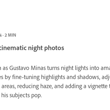
ต้น · 2 MIN
 cinematic night photos
 as Gustavo Minas turns night lights into am
s by fine-tuning highlights and shadows, adj
t areas, reducing haze, and adding a vignette 
his subjects pop.